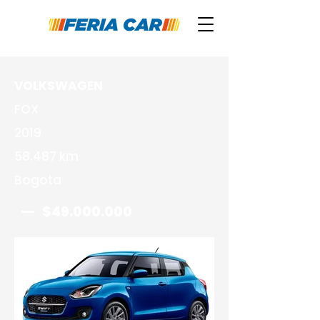
VOLKSWAGEN
FOX
2019
58.487 km
Bogota
$49.000.000