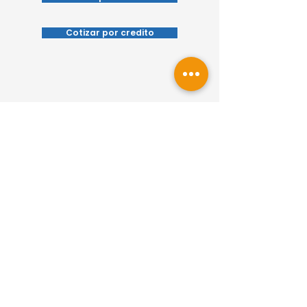
Cotizar por credito
Todos nuestros vehículos están previamente
revisados y certificados bajo altos estándares
de calidad.
Horarios de atención
En Feria Car encuentras tu vehículo y
seleccionas tus preferencias. Además,
cuentas con el respaldo de nuestros