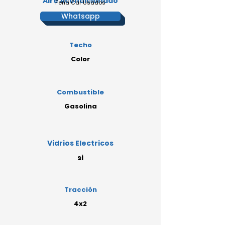
Aire Acondicionado
Feria Car Usados
AA
Whatsapp
Techo
Color
Combustible
Gasolina
Vidrios Electricos
si
Tracción
4x2