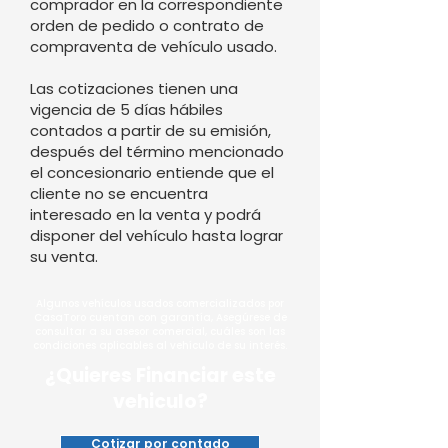
comprador en la correspondiente
orden de pedido o contrato de
compraventa de vehículo usado.
Las cotizaciones tienen una
vigencia de 5 días hábiles
contados a partir de su emisión,
después del término mencionado
el concesionario entiende que el
cliente no se encuentra
interesado en la venta y podrá
disponer del vehículo hasta lograr
su venta.
Algunos vehículos usados comercializados por
CasaToro cuentan con garantía, Asegúrese de
consultar a su asesor comercial, cuáles son las
condiciones aplicables al vehículo de su interés.
¿Quieres Financiar este
vehiculo?
Cotizar por contado