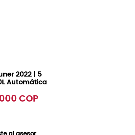
+57 3207839366
uner 2022 | 5
.0L Automática
Precio
.000 COP
te al asesor