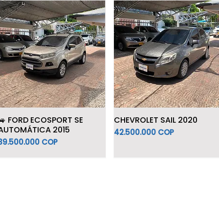
🚙 FORD ECOSPORT SE
CHEVROLET SAIL 2020
AUTOMÁTICA 2015
Precio
42.500.000 COP
Precio
39.500.000 COP
Híbrido
7 Puestos
Híbrido