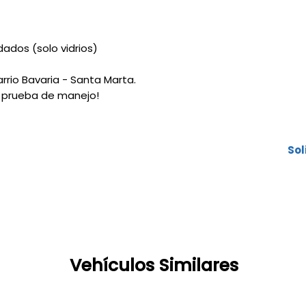
F
Crédito pa
dados (solo vidrios)
hasta el 10
Plazos has
Planes espe
arrio Bavaria - Santa Marta.
50/50, 12 m
 prueba de manejo!
gracia a c
Cuotas baj
Sol
Vehículos Similares