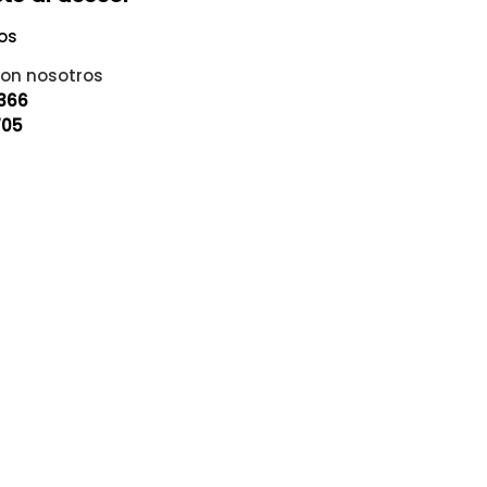
os
on nosotros
9366
705