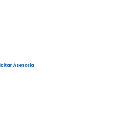
inanciación
ra carro usado o nuevo
0% del valor
ta 84 meses
ciales como: Cuota extra,
eses de periodo de
apital y mucho más.
.
as y las mejores tasas
icitar Asesoria