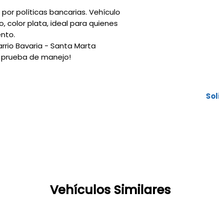
 por políticas bancarias. Vehículo
Crédito pa
, color plata, ideal para quienes
hasta el 10
Plazos has
ento.
Planes espe
Barrio Bavaria - Santa Marta
50/50, 12 m
 prueba de manejo!
gracia a c
Cuotas baj
Sol
Vehículos Similares