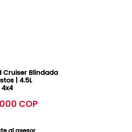
+57 3207839366
 Cruiser Blindada
stos | 4.5L
 4x4
Precio
.000 COP
te al asesor