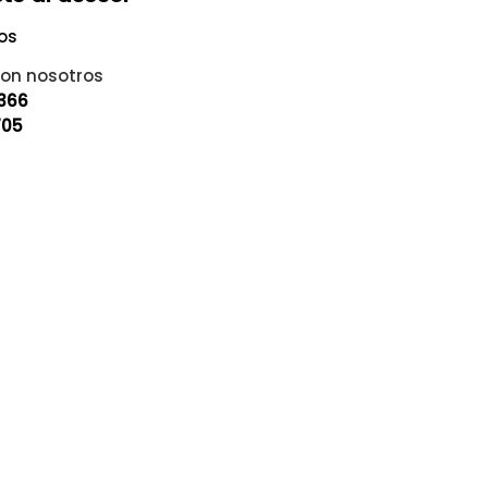
os
on nosotros
9366
705
inanciación