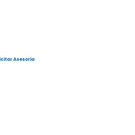
ra carro usado o nuevo
0% del valor
ta 84 meses
ciales como: Cuota extra,
eses de periodo de
apital y mucho más.
.
as y las mejores tasas
icitar Asesoria