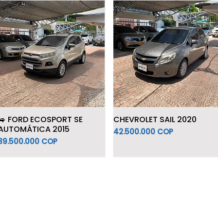
🚙 FORD ECOSPORT SE
CHEVROLET SAIL 2020
AUTOMÁTICA 2015
Precio
42.500.000 COP
Precio
39.500.000 COP
Híbrido
7 Puestos
Híbrido