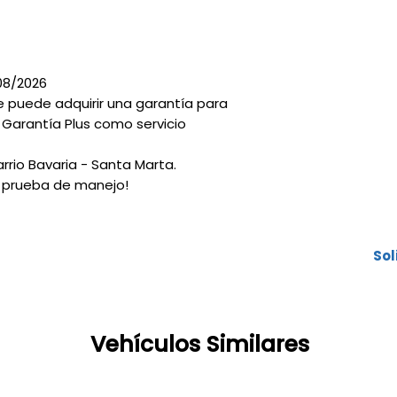
F
08/2026
te puede adquirir una garantía para
Crédito pa
 Garantía Plus como servicio
hasta el 10
Plazos has
Planes espe
arrio Bavaria - Santa Marta.
50/50, 12 m
 prueba de manejo!
gracia a c
Cuotas baj
Sol
Vehículos Similares