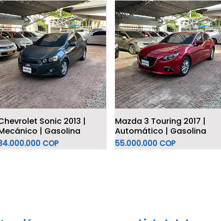
Chevrolet Sonic 2013 |
Mazda 3 Touring 2017 |
Mecánico | Gasolina
Automático | Gasolina
Precio
Precio
34.000.000 COP
55.000.000 COP
Híbrido