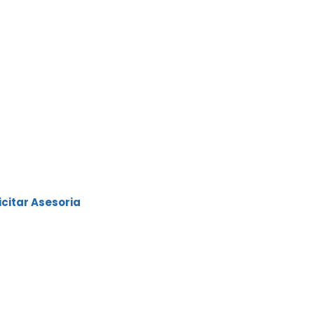
inanciación
ra carro usado o nuevo
0% del valor
ta 84 meses
ciales como: Cuota extra,
eses de periodo de
apital y mucho más.
.
as y las mejores tasas
icitar Asesoria