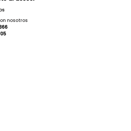
os
on nosotros
9366
705