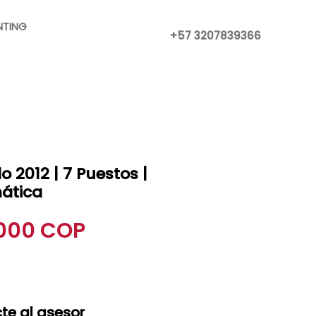
NTING
+57 3207839366
 2012 | 7 Puestos |
mática
Precio
.000 COP
te al asesor