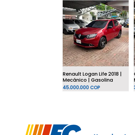
Renault Logan Life 2018 |
Mecánico | Gasolina
Precio
45.000.000 COP
7 Puestos
Híbrido