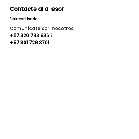
Contacte al asesor
Feriacar Usados
Comunícate con nosotros
+57 320 783 9366
+57 301 729 3705
Financiación
Crédito para carro usado o nuevo
hasta el 100% del valor
Plazos hasta 84 meses
Planes especiales como: Cuota
extra, 50/50, 12 meses de periodo de
gracia a capital y mucho más.