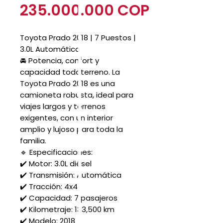
Precio
235.000.000 COP
Toyota Prado 2018 | 7 Puestos |
3.0L Automática
🚘 Potencia, confort y
capacidad todoterreno. La
Toyota Prado 2018 es una
camioneta robusta, ideal para
viajes largos y terrenos
exigentes, con un interior
amplio y lujoso para toda la
familia.
🔹 Especificaciones:
✔️ Motor: 3.0L diésel
✔️ Transmisión: Automática
✔️ Tracción: 4x4
✔️ Capacidad: 7 pasajeros
✔️ Kilometraje: 133,500 km
✔️ Modelo: 2018