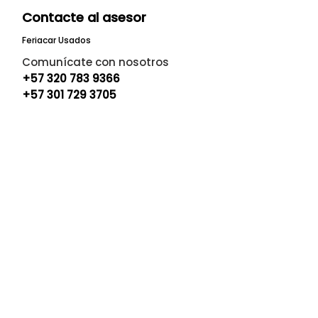
Contacte al asesor
Feriacar Usados
Comunícate con nosotros
+57 320 783 9366
+57 301 729 3705
Financiación
Crédito para carro usado o nuevo
hasta el 100% del valor
Plazos hasta 84 meses
Planes especiales como: Cuota
extra, 50/50, 12 meses de periodo de
gracia a capital y mucho más.